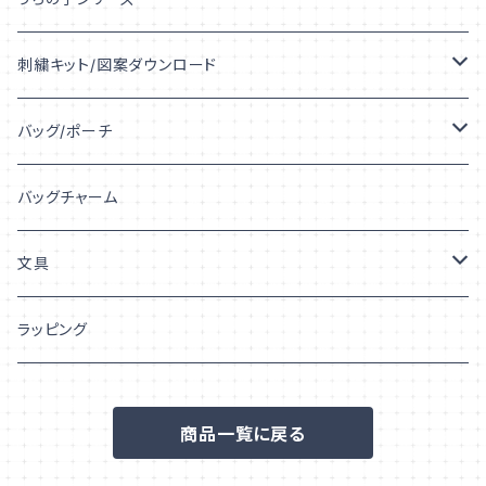
うちの子デザイン
刺繍キット/図案ダウンロード
うちの子シルエット
キット
バッグ/ポーチ
うちの子プリント
図案ダウンロード
トートバッグ
バッグチャーム
うちの子「柄」
巾着
文具
ポーチ
シール/ステッカー
ラッピング
フレークシール
ポストカード/はがき
商品一覧に戻る
ステッカー