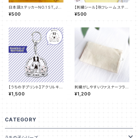
日本語ステッカーNO.1 ST_JP0
【刺繍シール】秋フレーム ステッ
1
カー【フレークシール】ST_EMB
¥500
¥500
05
【うちの子プリント】アクリルキー
刺繍がしやすいファスナーフラッ
ホルダー アクキー：UT-P03
トポーチ【IDEable】MT_002
¥1,500
¥1,200
CATEGORY
うちの子シリーズ