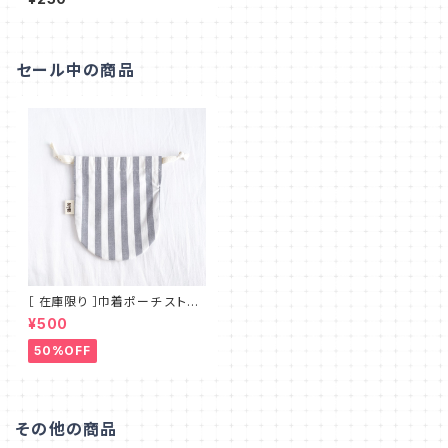
セール中の商品
［ 在庫限り ］巾着ポーチ ストラ
イプ コロンと可愛い丸底 シンプ
¥500
ルで使いやすいマチのないフラッ
トタイプ MT_001
50%OFF
その他の商品