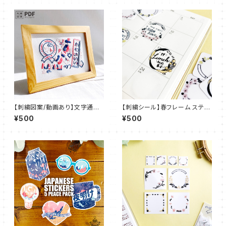
【刺繍図案/動画あり】文字通り
【刺繍シール】春フレーム ステッ
かわいい【PDFダウンロード】 ：
カー【フレークシール】ST_EMB
¥500
¥500
PDF_P05
01