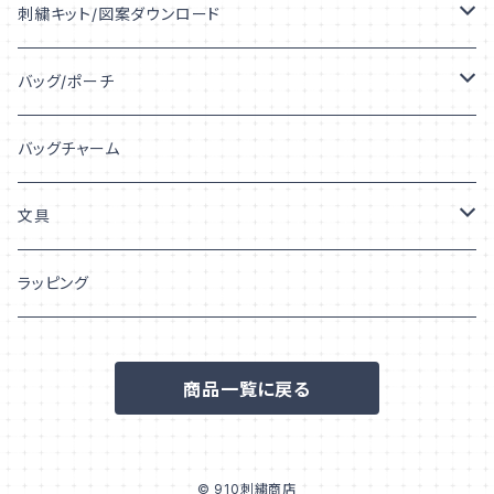
うちの子デザイン
刺繍キット/図案ダウンロード
うちの子シルエット
キット
バッグ/ポーチ
うちの子プリント
図案ダウンロード
トートバッグ
バッグチャーム
うちの子「柄」
巾着
文具
ポーチ
シール/ステッカー
ラッピング
フレークシール
ポストカード/はがき
商品一覧に戻る
ステッカー
© 910刺繍商店