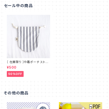
セール中の商品
［ 在庫限り ］巾着ポーチ ストラ
イプ コロンと可愛い丸底 シンプ
¥500
ルで使いやすいマチのないフラッ
トタイプ MT_001
50%OFF
その他の商品