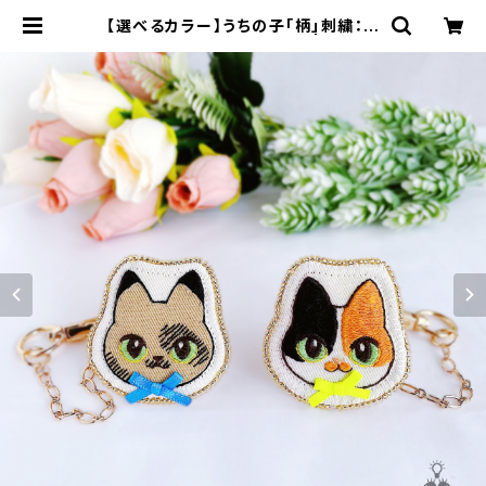
【選べるカラー】うちの子「柄」刺繍：サ
ビ & ミケ【バッグチャーム】 | 910刺
繍商店