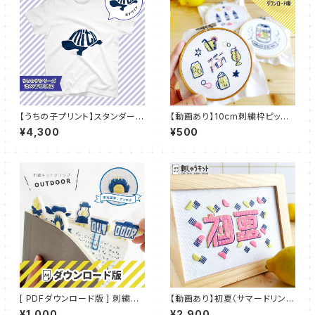
【うちの子プリント】スタンダード
【動画あり】10cm刺繍枠ピッタ
Tシャツ 5.6オンス：UT-P01
リ図案 サマードリンク：PDF10_
¥4,300
¥500
01
[ PDFダウンロード版 ] 刺繍キ
【動画あり】初夏（サマードリンク
ット クリップ OUTDOOR：PDF
コレクション）【図案印刷済み】：
¥1,000
¥2,900