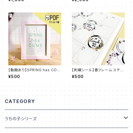
_C01
KIT_003
【動画あり】SPRING has COM
【刺繍シール】春フレーム ステッ
E【PDFダウンロード】：PDF_P0
カー【フレークシール】ST_EMB
¥500
¥500
7
01
CATEGORY
うちの子シリーズ