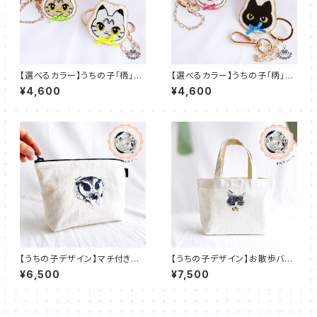
【選べるカラー】うちの子「柄」刺
【選べるカラー】うちの子「柄」刺
繍：トラ柄3兄弟【バッグチャー
繍：モノクローズ【バッグチャー
¥4,600
¥4,600
ム】
ム】
【うちの子デザイン】マチ付きポ
【うちの子デザイン】お散歩バッ
ーチ化粧ポーチ 大きめ おしゃ
グ ランチバッグ 子供バッグ 小さ
¥6,500
¥7,500
れ かわいい プレゼント 名入れ
めトート おしゃれ かわいい【刺
UT004
繍】UT003