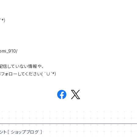
*）
omi_910/
は配信していない情報や、
ローしてください( ´∪`*）
ント［ ショップブログ ］