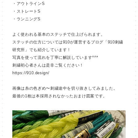
・アウトラインS
・ストレートS
・ランニングS
よく使われる基本のステッチで仕上げられます。
ステッチの仕方については910が運営するブログ「910刺繍
研究所」でも紹介しています！
写真を使って流れを丁寧に解説しています^^*
刺繍初心者さんは是非ご覧ください！
https://910.design/
画像は糸の色ぎめ〜刺繍途中を切り抜きしてみました。
最後の1枚は本採用されなかったおまけ図案です。