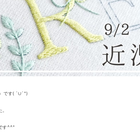
す( ´∪`*)
た。
す^^*