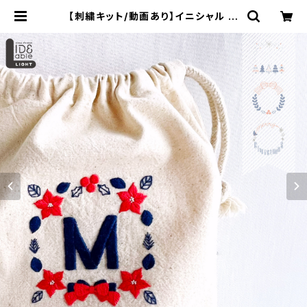
【刺繍キット/動画あり】イニシャル デ
コ 刺繍 IDEable LIGHT クリスマ
ス’24：IDL_K01 | 910刺繍商店