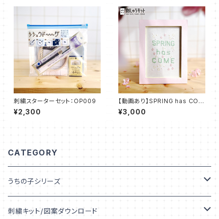
刺繍スターターセット：OP009
【動画あり】SPRING has COM
E【図案印刷済み】：KIT_004
¥2,300
¥3,000
CATEGORY
うちの子シリーズ
うちの子デザイン
刺繍キット/図案ダウンロード