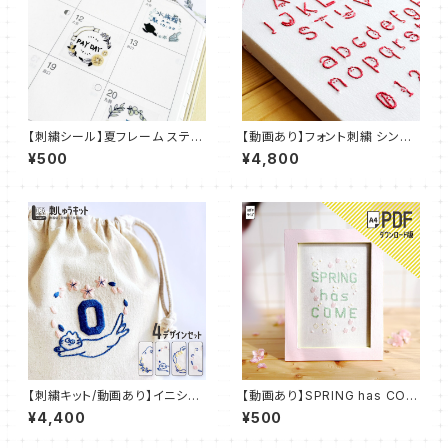
【刺繍シール】夏フレーム ステッ
【動画あり】フォント刺繍 シンプ
カー【フレークシール】ST_EMB
ルねこフォント：FNT_K001
¥500
¥4,800
03
【刺繍キット/動画あり】イニシャ
【動画あり】SPRING has COM
ル デコ 刺繍 IDEable LIGHT
E【PDFダウンロード】：PDF_P0
¥4,400
¥500
猫と春の花：IDL_K02
7