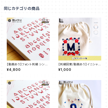
同じカテゴリの商品
【動画あり】フォント刺繍 シンプ
【刺繍図案/動画あり】イニシャル
ルねこフォント：FNT_K001
デコ 刺繍 IDEable LIGHT ク
¥4,800
¥1,000
リスマス’24：IDL_P01