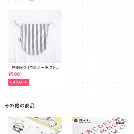
［ 在庫限り ］巾着ポーチ ストラ
イプ コロンと可愛い丸底 シンプ
¥500
ルで使いやすいマチのないフラッ
トタイプ MT_001
50%OFF
その他の商品