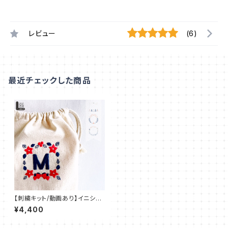
レビュー
(6)
最近チェックした商品
【刺繍キット/動画あり】イニシャ
ル デコ 刺繍 IDEable LIGHT
¥4,400
クリスマス’24：IDL_K01