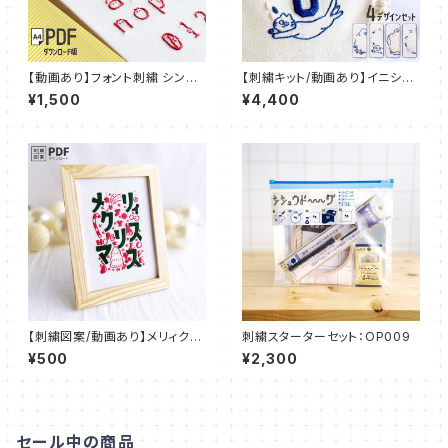
【動画あり】フォント刺繍 シンプ
【刺繍キット/動画あり】イニシャ
ルねこフォント 【PDFダウンロー
ル デコ 刺繍 IDEable LIGHT
¥1,500
¥4,400
ド】：FNT_P001
猫と春の花：IDL_K02
【刺繍図案/動画あり】メリィクリ
刺繍スターターセット：OP009
スマス 【PDFダウンロード】 ：P
¥500
¥2,300
DF_P02
セール中の商品