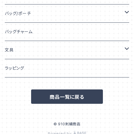
うちの子シルエット
キット
バッグ/ポーチ
うちの子プリント
図案ダウンロード
トートバッグ
バッグチャーム
うちの子「柄」
巾着
文具
ポーチ
シール/ステッカー
ラッピング
フレークシール
ポストカード/はがき
商品一覧に戻る
ステッカー
© 910刺繍商店
Powered by