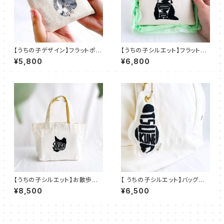
【うちの子デザイン】フラットポー
【うちの子シルエット】フラットポ
チ ファスナーポーチ ポケットテ
ーチ ファスナーポーチ ポケット
¥5,800
¥6,800
ィッシュ入れ付き【刺繍】UT001
ティッシュ入れ付き【刺繍】UT-S
02
【うちの子シルエット】お散歩バッ
【 うちの子シルエット】バッグチャ
グ ランチバッグ 子供バッグ 小さ
ーム キーホルダー【刺繍】UT-S
¥8,500
¥6,500
めトート おしゃれ かわいい マグ
01
ネットホック 内ポケット付き 名
入れ【刺繍】UT-S03