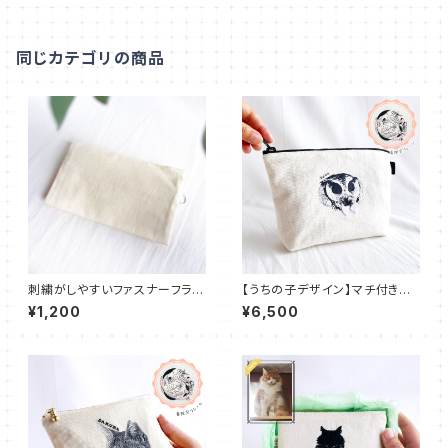
T-S04
同じカテゴリの商品
刺繍がしやすいファスナーフラッ
【うちの子デザイン】マチ付きポ
トポーチ【IDEable】MT_002
ーチ化粧ポーチ 大きめ おしゃ
¥1,200
¥6,500
れ かわいい プレゼント 名入れ
UT004