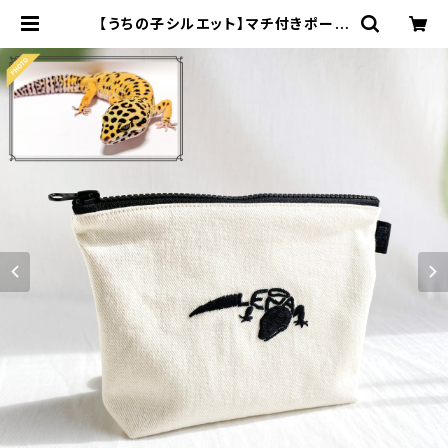
【うちの子シルエット】マチ付きポーチ
ファスナーポーチ 化粧ポーチ 大きめ
プレゼント【刺繍】UT-S04 | 910刺
繍商店