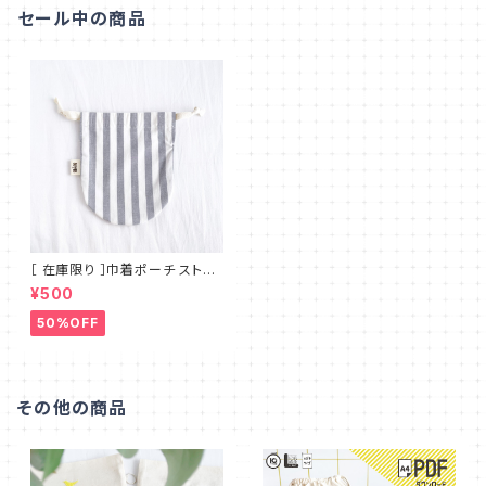
セール中の商品
［ 在庫限り ］巾着ポーチ ストラ
イプ コロンと可愛い丸底 シンプ
¥500
ルで使いやすいマチのないフラッ
トタイプ MT_001
50%OFF
その他の商品