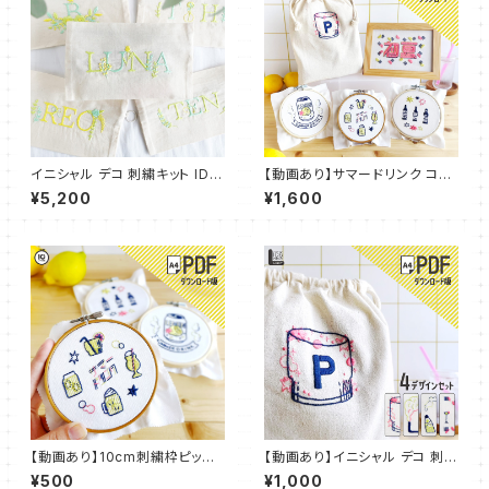
イニシャル デコ 刺繍キット IDE
【動画あり】サマードリンク コレ
able ボタニカル：ID_K03
クション コンプリートパックサマ
¥5,200
¥1,600
ードリンク コレクション コンプ
リートパック【PDFダウンロー
ド】：PDF-P001
【動画あり】10cm刺繍枠ピッタ
【動画あり】イニシャル デコ 刺繍
リ図案 サマードリンク：PDF10_
IDEable LIGHT サマードリン
¥500
¥1,000