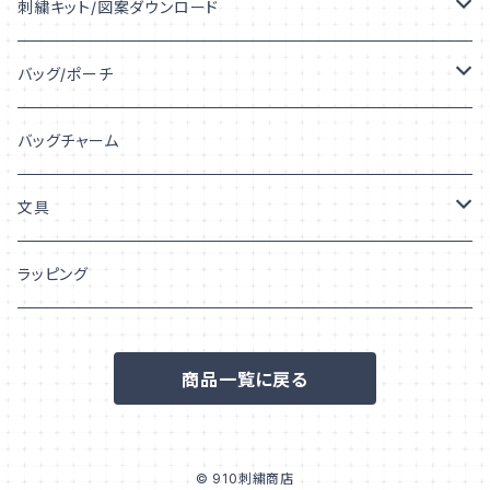
うちの子デザイン
刺繍キット/図案ダウンロード
うちの子シルエット
キット
バッグ/ポーチ
うちの子プリント
図案ダウンロード
トートバッグ
バッグチャーム
うちの子「柄」
巾着
文具
ポーチ
シール/ステッカー
ラッピング
フレークシール
ポストカード/はがき
商品一覧に戻る
ステッカー
© 910刺繍商店