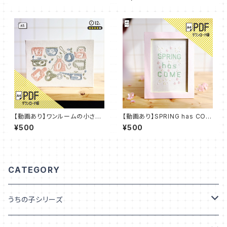
01
ク：IDL_P03
【動画あり】ワンルームの小さな
【動画あり】SPRING has COM
台所【PDFダウンロード】：PDF_
E【PDFダウンロード】：PDF_P0
¥500
¥500
P08
7
CATEGORY
うちの子シリーズ