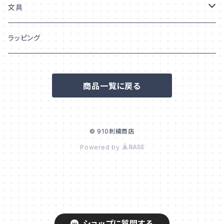
うちの子「柄」
巾着
文具
ポーチ
シール/ステッカー
ラッピング
フレークシール
ポストカード/はがき
商品一覧に戻る
ステッカー
© 910刺繍商店
Powered by
ショップに質問する