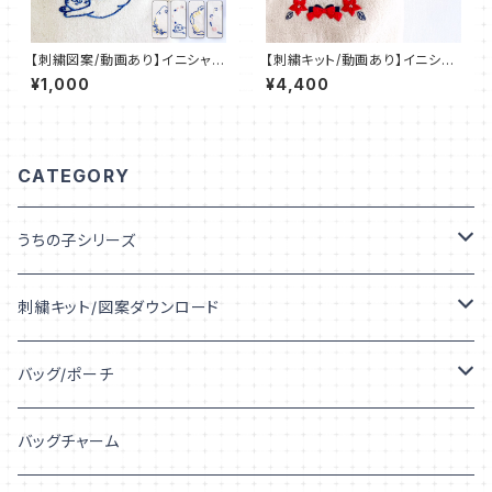
【刺繍図案/動画あり】イニシャル
【刺繍キット/動画あり】イニシャ
デコ 刺繍 IDEable LIGHT 猫
ル デコ 刺繍 IDEable LIGHT
¥1,000
¥4,400
と春の花：IDL_P02
クリスマス’24：IDL_K01
CATEGORY
うちの子シリーズ
うちの子デザイン
刺繍キット/図案ダウンロード
うちの子シルエット
キット
バッグ/ポーチ
うちの子プリント
図案ダウンロード
トートバッグ
バッグチャーム