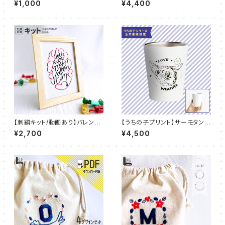
¥1,000
¥4,400
_C01
ク：IDL_K03
【刺繍キット/動画あり】バレンタ
【うちの子プリント】サーモタンブ
イン【図案印刷済み】：KIT_001
ラー 保温 保冷 カップホルダー
¥2,700
¥4,500
ステンレス 結露しにくい：UT-P
04