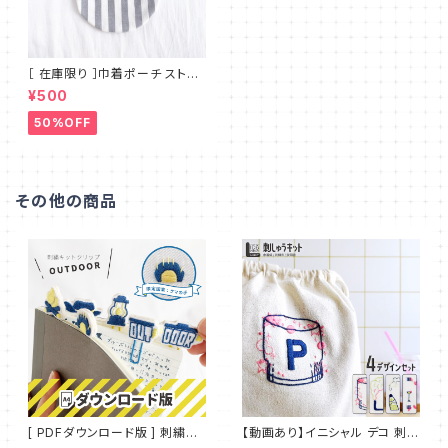
［ 在庫限り ］巾着ポーチ ストラ
イプ コロンと可愛い丸底 シンプ
¥500
ルで使いやすいマチのないフラッ
トタイプ MT_001
50%OFF
その他の商品
[ PDFダウンロード版 ] 刺繍キ
【動画あり】イニシャル デコ 刺繍
ット クリップ OUTDOOR：PDF
IDEable LIGHT サマードリン