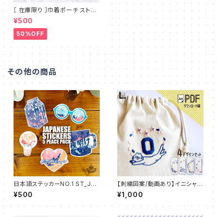
［ 在庫限り ］巾着ポーチ ストラ
イプ コロンと可愛い丸底 シンプ
¥500
ルで使いやすいマチのないフラッ
トタイプ MT_001
50%OFF
その他の商品
日本語ステッカーNO.1 ST_JP0
【刺繍図案/動画あり】イニシャル
1
デコ 刺繍 IDEable LIGHT 猫
¥500
¥1,000
と春の花：IDL_P02