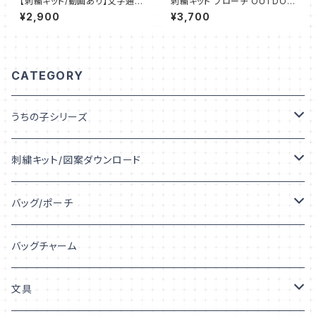
【刺繍キット/動画あり】文字通り
刺繍キット ブローチ OUTDOO
かわいい【図案印刷済み】：KIT_
R：KT_B01
¥2,900
¥3,700
002
CATEGORY
うちの子シリーズ
うちの子デザイン
刺繍キット/図案ダウンロード
うちの子シルエット
キット
バッグ/ポーチ
うちの子プリント
図案ダウンロード
トートバッグ
バッグチャーム
うちの子「柄」
巾着
文具