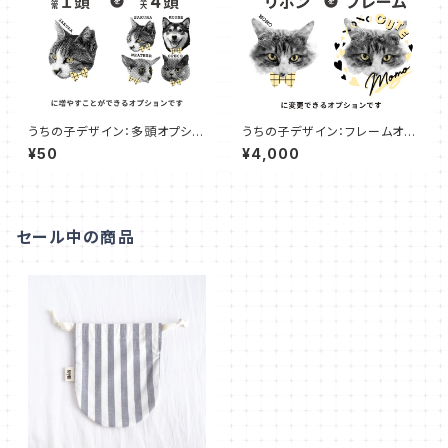
うちの子デザイン：多頭オプショ
うちの子デザイン：フレームオプ
ン OP008
ション
¥50
¥4,000
セール中の商品