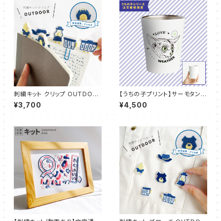
刺繍キット クリップ OUTDOO
【うちの子プリント】サーモタンブ
R：KT_C01
ラー 保温 保冷 カップホルダー
¥3,700
¥4,500
ステンレス 結露しにくい：UT-P
04