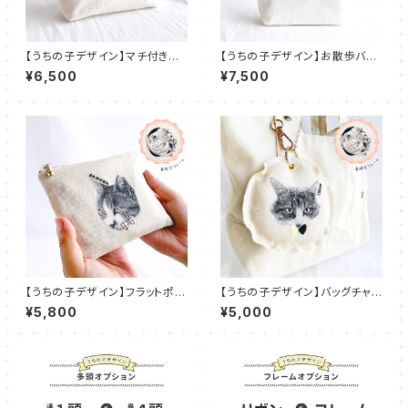
【うちの子デザイン】マチ付きポ
【うちの子デザイン】お散歩バッ
ーチ化粧ポーチ 大きめ おしゃ
グ ランチバッグ 子供バッグ 小さ
¥6,500
¥7,500
れ かわいい プレゼント 名入れ
めトート おしゃれ かわいい【刺
UT004
繍】UT003
【うちの子デザイン】フラットポー
【うちの子デザイン】バッグチャ
チ ファスナーポーチ ポケットテ
ーム キーホルダー パスケース
¥5,800
¥5,000
ィッシュ入れ付き【刺繍】UT001
付き【刺繍】UT002