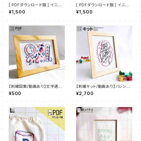
[ PDFダウンロード版 ] イニシ
[ PDFダウンロード版 ] イニシ
ャル デコ 刺繍 IDEable フルー
ャル デコ 刺繍 IDEable カリフ
¥1,500
¥1,500
ツパーラー：ID_P01
ォルニア・サマー：ID_P02
【刺繍図案/動画あり】文字通り
【刺繍キット/動画あり】バレンタ
かわいい【PDFダウンロード】 ：
イン【図案印刷済み】：KIT_001
¥500
¥2,700
PDF_P05