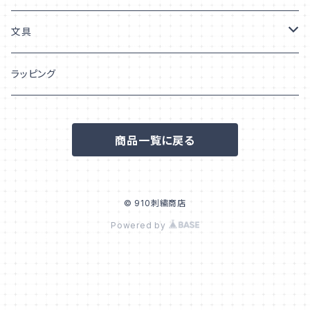
うちの子「柄」
巾着
文具
ポーチ
シール/ステッカー
ラッピング
フレークシール
ポストカード/はがき
商品一覧に戻る
ステッカー
© 910刺繍商店
Powered by