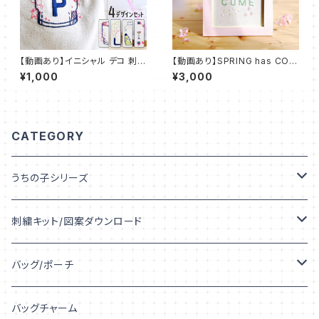
【動画あり】イニシャル デコ 刺繍
【動画あり】SPRING has COM
IDEable LIGHT サマードリン
E【図案印刷済み】：KIT_004
¥1,000
¥3,000
ク：IDL_P03
CATEGORY
うちの子シリーズ
うちの子デザイン
刺繍キット/図案ダウンロード
うちの子シルエット
キット
バッグ/ポーチ
うちの子プリント
図案ダウンロード
トートバッグ
バッグチャーム