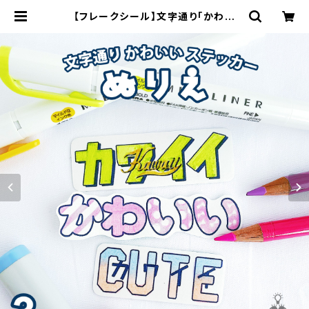
【フレークシール】文字通り「かわい
い」ステッカー ぬりえ | 910刺繍商店