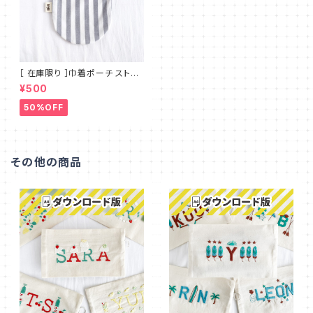
［ 在庫限り ］巾着ポーチ ストラ
イプ コロンと可愛い丸底 シンプ
¥500
ルで使いやすいマチのないフラッ
トタイプ MT_001
50%OFF
その他の商品