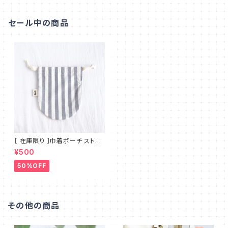
セール中の商品
［ 在庫限り ］巾着ポーチ ストラ
イプ コロンと可愛い丸底 シンプ
¥500
ルで使いやすいマチのないフラッ
トタイプ MT_001
50%OFF
その他の商品