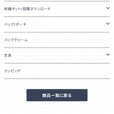
うちの子デザイン
刺繍キット/図案ダウンロード
うちの子シルエット
キット
バッグ/ポーチ
うちの子プリント
図案ダウンロード
トートバッグ
バッグチャーム
うちの子「柄」
巾着
文具
ポーチ
シール/ステッカー
ラッピング
フレークシール
ポストカード/はがき
商品一覧に戻る
ステッカー