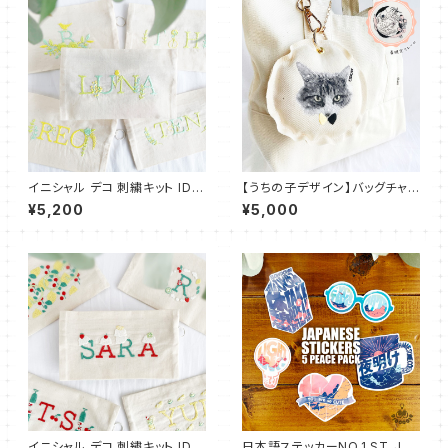
イニシャル デコ 刺繍キット IDE
【うちの子デザイン】バッグチャ
able ボタニカル：ID_K03
ーム キーホルダー パスケース
¥5,200
¥5,000
付き【刺繍】UT002
イニシャル デコ 刺繍キット IDE
日本語ステッカーNO.1 ST_JP0