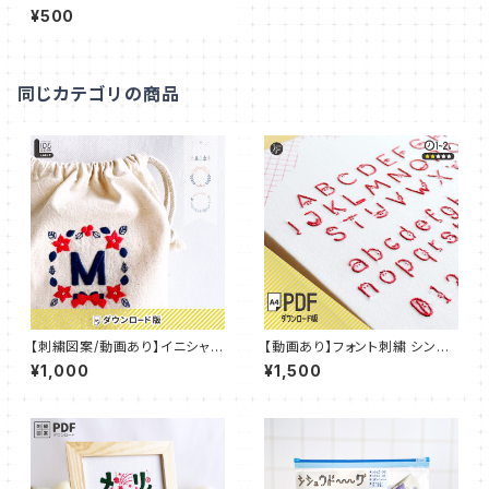
台所【PDFダウンロード】：PDF_
¥500
P08
同じカテゴリの商品
【刺繍図案/動画あり】イニシャル
【動画あり】フォント刺繍 シンプ
デコ 刺繍 IDEable LIGHT ク
ルねこフォント 【PDFダウンロー
¥1,000
¥1,500
リスマス’24：IDL_P01
ド】：FNT_P001