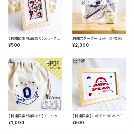
【刺繍図案/動画あり】メリィクリ
刺繍スターターセット：OP009
スマス 【PDFダウンロード】 ：P
¥500
¥2,300
DF_P02
【刺繍図案/動画あり】イニシャル
【刺繍図案】HAPPY NEW YEA
デコ 刺繍 IDEable LIGHT 猫
R | お正月【PDFダウンロード】
¥1,000
¥500
と春の花：IDL_P02
：PDF_P03