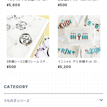
able フルーツパーラー：ID_K01
1
¥5,600
¥500
【刺繍シール】春フレーム ステッ
イニシャル デコ 刺繍キット IDE
カー【フレークシール】ST_EMB
able カリフォルニア・サマー：ID
¥500
¥5,200
01
_K02
CATEGORY
うちの子シリーズ