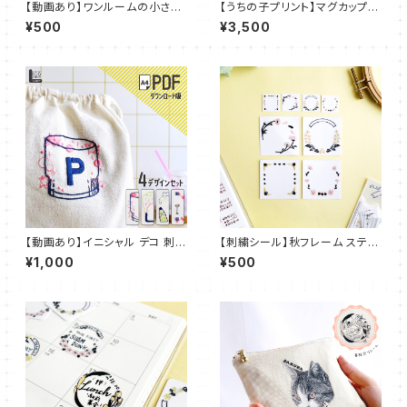
【動画あり】ワンルームの小さな
【うちの子プリント】マグカップ
台所【PDFダウンロード】：PDF_
耐熱 電子レンジ可能：UT-P05
¥500
¥3,500
P08
【動画あり】イニシャル デコ 刺繍
【刺繍シール】秋フレーム ステッ
IDEable LIGHT サマードリン
カー【フレークシール】ST_EMB
¥1,000
¥500
ク：IDL_P03
05