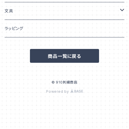
うちの子「柄」
巾着
文具
ポーチ
シール/ステッカー
ラッピング
フレークシール
ポストカード/はがき
商品一覧に戻る
ステッカー
© 910刺繍商店
Powered by