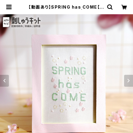
【動画あり】SPRING has COME【図
案印刷済み】：KIT_004 | 910刺繍
商店