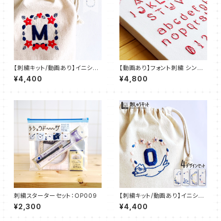
【刺繍キット/動画あり】イニシャ
【動画あり】フォント刺繍 シンプ
ル デコ 刺繍 IDEable LIGHT
ルねこフォント：FNT_K001
¥4,400
¥4,800
クリスマス’24：IDL_K01
刺繍スターターセット：OP009
【刺繍キット/動画あり】イニシャ
ル デコ 刺繍 IDEable LIGHT
¥2,300
¥4,400
猫と春の花：IDL_K02