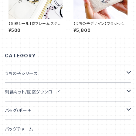
【刺繍シール】春フレーム ステッ
【うちの子デザイン】フラットポー
カー【フレークシール】ST_EMB
チ ファスナーポーチ ポケットテ
¥500
¥5,800
01
ィッシュ入れ付き【刺繍】UT001
CATEGORY
うちの子シリーズ
うちの子デザイン
刺繍キット/図案ダウンロード
うちの子シルエット
キット
バッグ/ポーチ
うちの子プリント
図案ダウンロード
トートバッグ
バッグチャーム