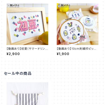
【動画あり】初夏（サマードリンク
【動画あり】10cm刺繍枠ピッタ
コレクション）【図案印刷済み】：
リ図案 サマードリンク：KIT10_
¥2,900
¥1,900
KIT_003
01
セール中の商品