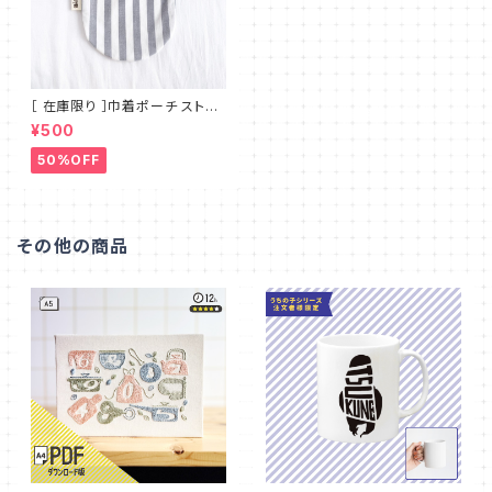
［ 在庫限り ］巾着ポーチ ストラ
イプ コロンと可愛い丸底 シンプ
¥500
ルで使いやすいマチのないフラッ
トタイプ MT_001
50%OFF
その他の商品