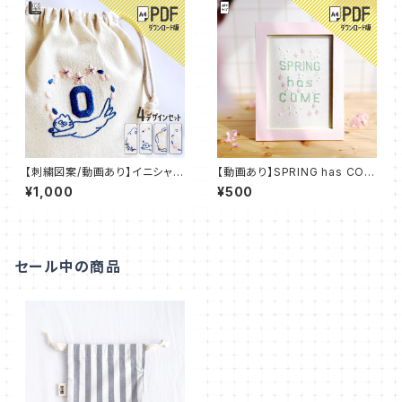
【刺繍図案/動画あり】イニシャル
【動画あり】SPRING has COM
デコ 刺繍 IDEable LIGHT 猫
E【PDFダウンロード】：PDF_P0
¥1,000
¥500
と春の花：IDL_P02
7
セール中の商品