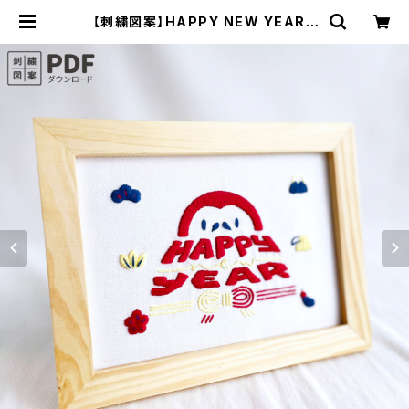
【刺繍図案】HAPPY NEW YEAR |
お正月【PDFダウンロード】 ：PDF_P
03 | 910刺繍商店