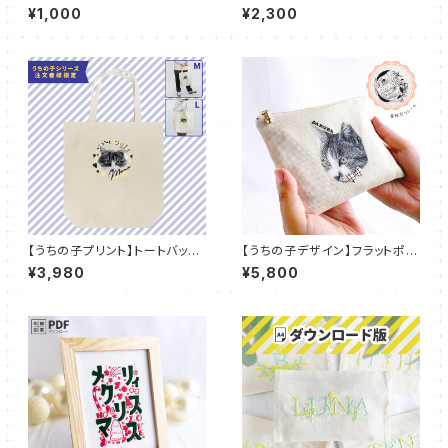
ット クリップ OUTDOOR：PDF
¥1,000
¥2,300
_C01
【うちの子プリント】トートバッグ
【うちの子デザイン】フラットポー
A4サイズ 手持ちMサイズ 肩掛
チ ファスナーポーチ ポケットテ
¥3,980
¥5,800
けLサイズ マチ付きトートバッ
ィッシュ入れ付き【刺繍】UT001
ク：UT-P06