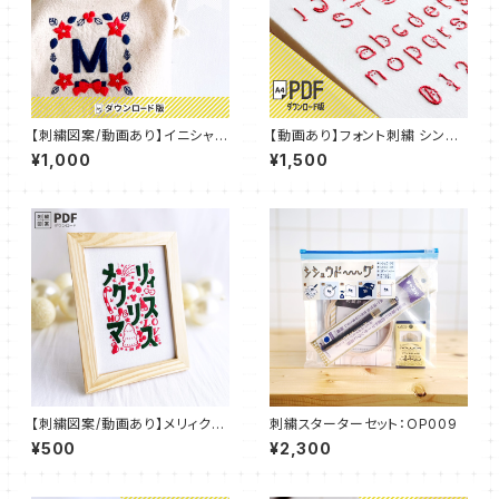
【刺繍図案/動画あり】イニシャル
【動画あり】フォント刺繍 シンプ
デコ 刺繍 IDEable LIGHT ク
ルねこフォント 【PDFダウンロー
¥1,000
¥1,500
リスマス’24：IDL_P01
ド】：FNT_P001
【刺繍図案/動画あり】メリィクリ
刺繍スターターセット：OP009
スマス 【PDFダウンロード】 ：P
¥500
¥2,300
DF_P02