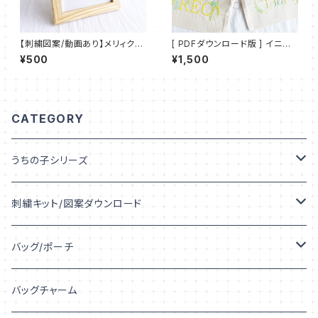
【刺繍図案/動画あり】メリィクリ
[ PDFダウンロード版 ] イニシ
スマス 【PDFダウンロード】 ：P
ャル デコ 刺繍 IDEable ボタニ
¥500
¥1,500
DF_P02
カル：ID_P03
CATEGORY
うちの子シリーズ
うちの子デザイン
刺繍キット/図案ダウンロード
うちの子シルエット
キット
バッグ/ポーチ
うちの子プリント
図案ダウンロード
トートバッグ
バッグチャーム