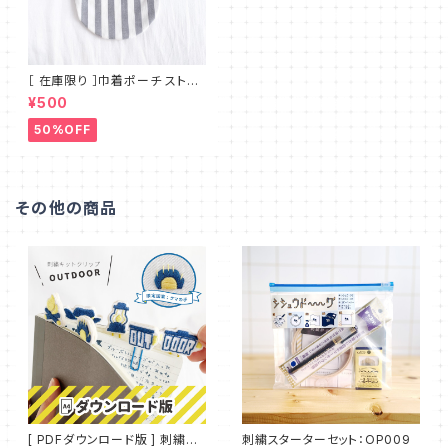
［ 在庫限り ］巾着ポーチ ストラ
イプ コロンと可愛い丸底 シンプ
¥500
ルで使いやすいマチのないフラッ
トタイプ MT_001
50%OFF
その他の商品
[ PDFダウンロード版 ] 刺繍キ
刺繍スターターセット：OP009