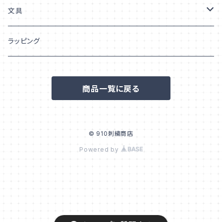
うちの子「柄」
巾着
文具
ポーチ
シール/ステッカー
ラッピング
フレークシール
ポストカード/はがき
商品一覧に戻る
ステッカー
© 910刺繍商店
Powered by