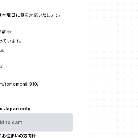
は木曜日に順次対応いたします。
更新中！
っています。
og
中！
om/tomomomi_910/
to Japan only
d to cart
にお住まいの方向け