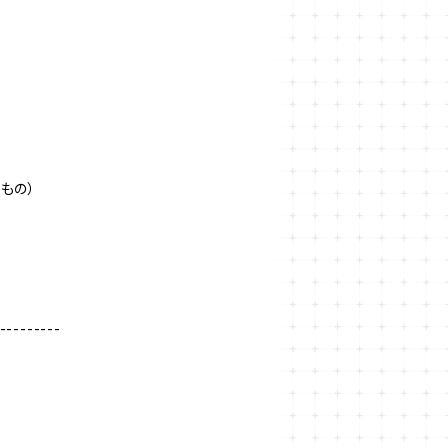
のもの）
---------