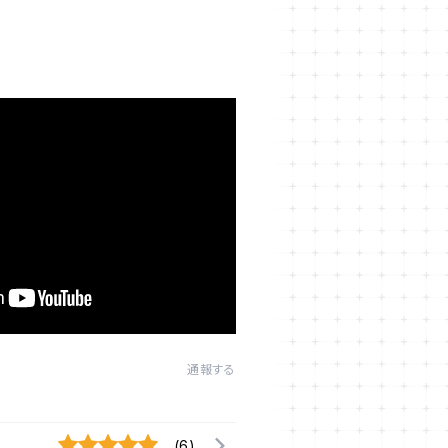
通報する
(6)